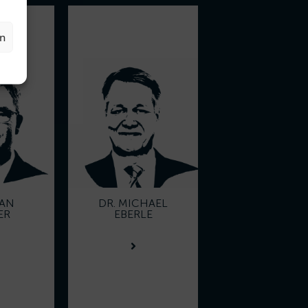
en
HAN
DR. MICHAEL
ER
EBERLE