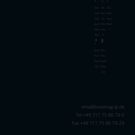
Ger
Dr.
Dr.
not
Han
Mar
Sch
jo
kus
wan
Hei
Wah
häu
nric
l
ßer
h
Dr.
Step
Mic
han
hael
Zeit
Ebe
ler
rle
email@ostertag-ip.de
Tel +49 711 75 86 79-0
Fax +49 711 75 86 79-29