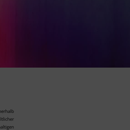
nerhalb
tlicher
ltigen