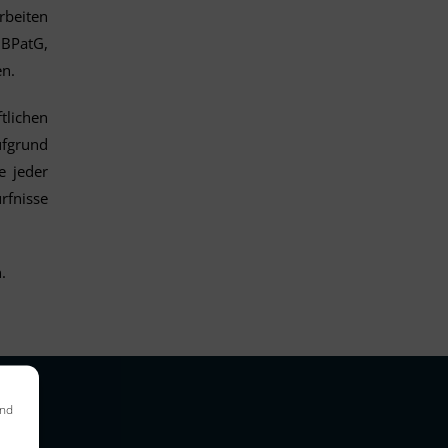
rbeiten
 BPatG,
en.
tlichen
ufgrund
e jeder
rfnisse
.
und
e