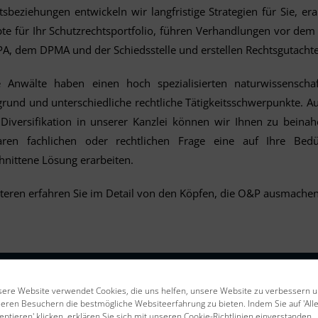
sbeziehungen entwickeln wir langfristige Strategien für Sie, era
te für Ihr Schutzrechtsportfolio, führen Verhandlungen vor dem
A, dem DPMA und der Schiedsstelle und erstellen Rechtsgutacht
 Anwälte haben einen hoch spezialisierten naturwissenschaf
grund und unterschiedliche rechtliche Tätigkeitsschwerpunkte. A
 Diversifikation in unserer Kanzlei können wir Ihnen zu beinah
ren fachlichen oder rechtlichen Frage eine auf Ihre Bedü
hnittene Lösung erarbeiten.
teren erfahren Sie im Detail von den Köpfen, die O&P ausmachen
ere Website verwendet Cookies, die uns helfen, unsere Website zu verbessern 
eren Besuchern die bestmögliche Websiteerfahrung zu bieten. Indem Sie auf 'All
eptieren' klicken, erklären Sie sich mit unseren Cookie-Richtlinien einverstanden.