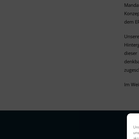
Mandat
Konzep
dem EP
Unsere
Hinter
dieser
denkba
zugesc
Im Wei
Uns
uns
akz