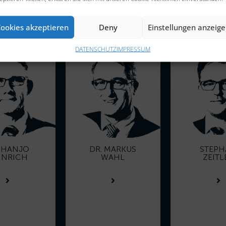
ookies akzeptieren
Deny
Einstellungen anzeig
DATENSCHUTZ
IMPRESSUM
. HANJO
DR. MARKUS
STEP
INRICH
WAHL
ZEITL