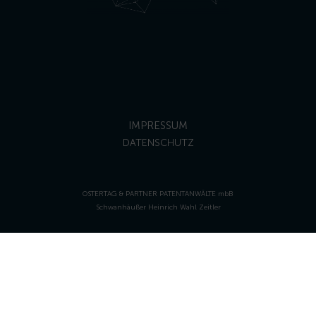
IMPRESSUM
DATENSCHUTZ
OSTERTAG & PARTNER PATENTANWÄLTE mbB
Schwanhäußer Heinrich Wahl Zeitler
email@ostertag-ip.de
Tel +49 711 75 86 79-0
Fax +49 711 75 86 79-29