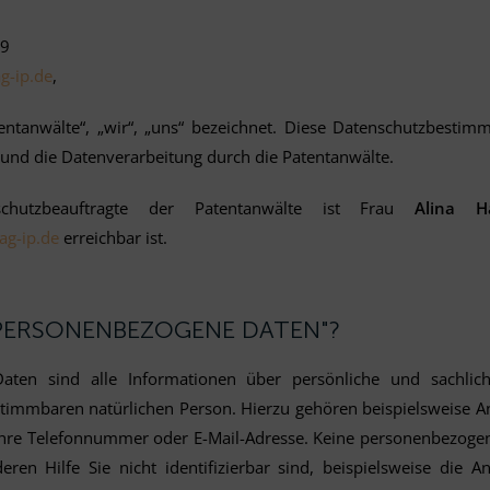
29
g-ip.de
,
entanwälte“, „wir“, „uns“ bezeichnet. Diese Datenschutzbestim
und die Datenverarbeitung durch die Patentanwälte.
nschutzbeauftragte der Patentanwälte ist Frau
Alina H
ag-ip.de
erreichbar ist.
 "PERSONENBEZOGENE DATEN"?
ten sind alle Informationen über persönliche und sachlich
timmbaren natürlichen Person. Hierzu gehören beispielsweise A
 Ihre Telefonnummer oder E-Mail-Adresse. Keine personenbezoge
eren Hilfe Sie nicht identifizierbar sind, beispielsweise die A