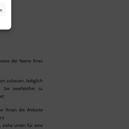
en
sowie der Name Ihres
on zulassen, lediglich
Sie zweifelsfrei zu
et:
nn Ihnen die Website
n)
 siehe unten für eine