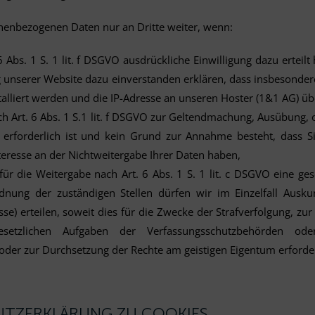
nenbezogenen Daten nur an Dritte weiter, wenn:
 6 Abs. 1 S. 1 lit. f DSGVO ausdrückliche Einwilligung dazu erteilt
 unserer Website dazu einverstanden erklären, dass insbesonder
alliert werden und die IP-Adresse an unseren Hoster (1&1 AG) übe
h Art. 6 Abs. 1 S.1 lit. f DSGVO zur Geltendmachung, Ausübung, 
 erforderlich ist und kein Grund zur Annahme besteht, dass S
teresse an der Nichtweitergabe Ihrer Daten haben,
 für die Weitergabe nach Art. 6 Abs. 1 S. 1 lit. c DSGVO eine ges
dnung der zuständigen Stellen dürfen wir im Einzelfall Ausku
sse) erteilen, soweit dies für die Zwecke der Strafverfolgung, z
esetzlichen Aufgaben der Verfassungsschutzbehörden oder
der zur Durchsetzung der Rechte am geistigen Eigentum erforderl
UTZERKLÄRUNG ZU COOKIES