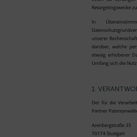
Retargetingzwecke z
In Übereinstim
Datenschutzgrundv
unserer Rechenschaft
darüber, welche pe
etwaig erhobener D
Umfang sich die Nutzu
1. VERANTWO
Der für die Verarbei
Partner Patentanwäl
Azenbergstraße 35
70174 Stuttgart