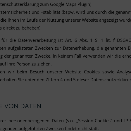
tenschutzerklärung zum Google Maps Plugin)
stemsicherheit und –stabilität (bspw. wird uns durch die genann
die Ihnen im Laufe der Nutzung unserer Website angezeigt wurd
s direkt zu beheben)
für die Datenverarbeitung ist Art. 6 Abs. 1 S. 1 lit. f DSGV
oben aufgelisteten Zwecken zur Datenerhebung, die genannten B
ng der genannten Zwecke. In keinem Fall verwenden wir die er
auf Ihre Person zu ziehen.
zen wir beim Besuch unserer Website Cookies sowie Analyse
erhalten Sie unter den Ziffern 4 und 5 dieser Datenschutzerkläru
BE VON DATEN
hrer personenbezogenen Daten (s.o. „Session-Cookies“ und IP-A
lgenden aufgeführten Zwecken findet nicht statt.